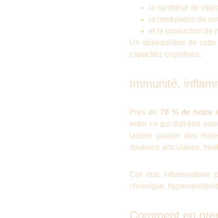
la synthèse de vitam
la modulation de no
et la production d
Un déséquilibre de cette
capacités cognitives.
Immunité, inflam
Près de
70 % de notre 
entre ce qui doit être as
laisser passer des molé
douleurs articulaires, tro
Cet état inflammatoire 
chronique, hypersensibil
Comment en pren