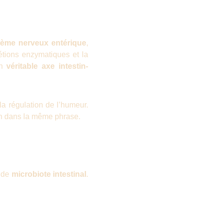
tème nerveux entérique
,
rétions enzymatiques et la
un
véritable axe intestin-
la régulation de l’humeur.
ion dans la même phrase.
m de
microbiote intestinal
.