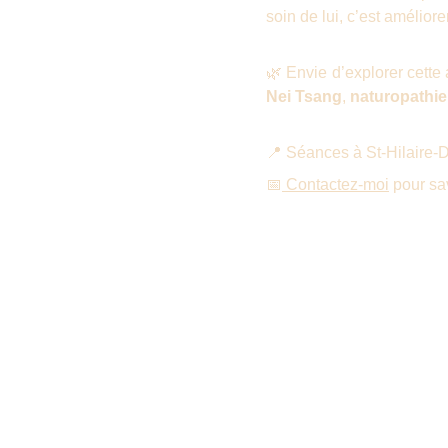
soin de lui, c’est amélior
🌿 Envie d’explorer cett
Nei Tsang
,
naturopathie
📍 Séances à St-Hilaire-D
📅
Contactez-moi
pour sa
Laureline.naturo