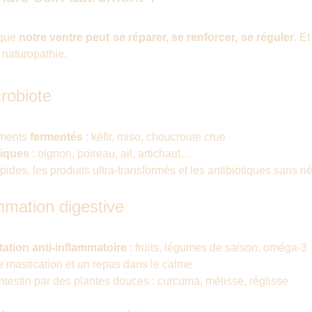
 que
notre ventre peut se réparer, se renforcer, se réguler
. E
 naturopathie.
crobiote
iments
fermentés
: kéfir, miso, choucroute crue
tiques
: oignon, poireau, ail, artichaut…
apides, les produits ultra-transformés et les antibiotiques sans n
ammation digestive
tation anti-inflammatoire
: fruits, légumes de saison, oméga-3
 mastication et un repas dans le calme
l’intestin par des plantes douces : curcuma, mélisse, réglisse