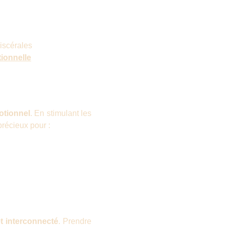
viscérales
ionnelle
otionnel
. En stimulant les
précieux pour :
et interconnecté
. Prendre