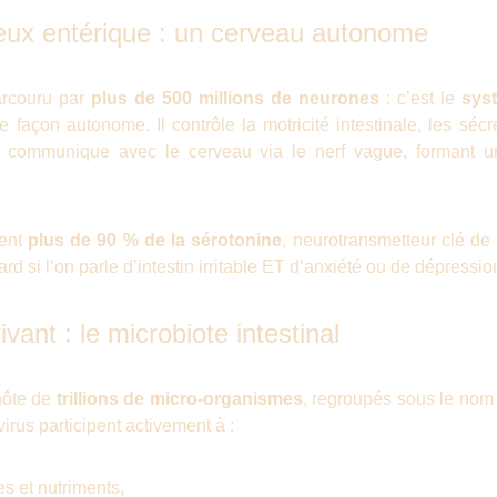
ux entérique : un cerveau autonome
parcouru par
plus de 500 millions de neurones
: c’est le
sys
 façon autonome. Il contrôle la motricité intestinale, les séc
. Il communique avec le cerveau via le nerf vague, formant 
ment
plus de 90 % de la sérotonine
, neurotransmetteur clé de 
rd si l’on parle d’intestin irritable ET d’anxiété ou de dépress
ant : le microbiote intestinal
’hôte de
trillions de micro-organismes
, regroupés sous le no
virus participent activement à :
es et nutriments,