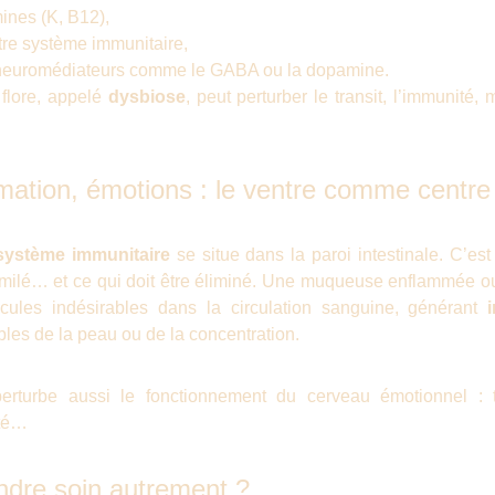
ines (K, B12),
tre système immunitaire,
e neuromédiateurs comme le GABA ou la dopamine.
 flore, appelé
dysbiose
, peut perturber le transit, l’immunité,
mation, émotions : le ventre comme centre 
système immunitaire
se situe dans la paroi intestinale. C’est 
similé… et ce qui doit être éliminé. Une muqueuse enflammée o
cules indésirables dans la circulation sanguine, générant
ubles de la peau ou de la concentration.
perturbe aussi le fonctionnement du cerveau émotionnel : t
ité…
dre soin autrement ?