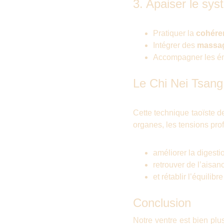
3. Apaiser le sy
Pratiquer la
cohére
Intégrer des
massag
Accompagner les ém
Le Chi Nei Tsang 
Cette technique taoïste d
organes, les tensions prof
améliorer la digesti
retrouver de l’aisan
et rétablir l’équilibre
Conclusion
Notre ventre est bien plus